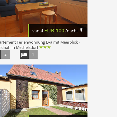
EUR
100
vanaf
/nacht
artement Ferienwohnung Eva mit Meerblick -
ndnah in Mechelsdorf
2
1