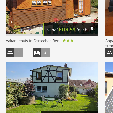
EUR
59
vanaf
/nacht
Vakantiehuis in Ostseebad Rerik
App
stra
4
2