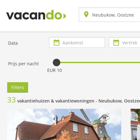
Aankomst
Vertrek
Data
Prijs per nacht
EUR 10
Filters
33
vakantiehuizen & vakantiewoningen -
Neubukow, Oostze