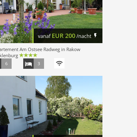
EUR
200
vanaf
/nacht
artement Am Ostsee Radweg in Rakow
klenburg
6
3