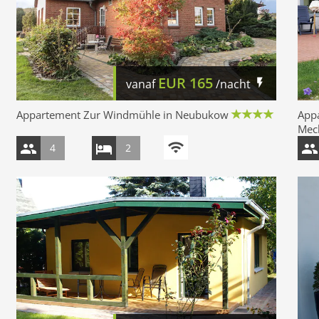
EUR
165
vanaf
/nacht
Appartement Zur Windmühle in Neubukow
App
Mec
4
2