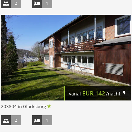
2
1
EUR
142
vanaf
/nacht
203804 in Glücksburg
2
1