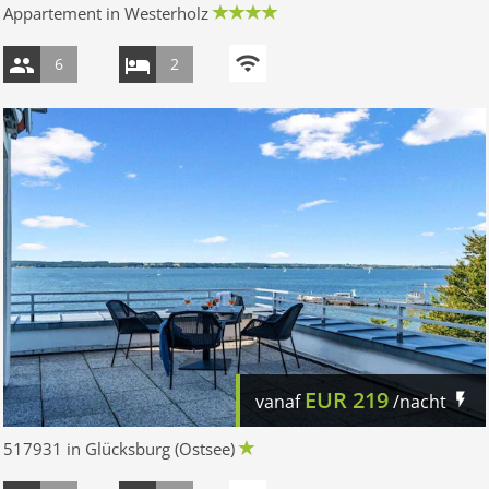
Appartement in Westerholz
6
2
EUR
219
vanaf
/nacht
517931 in Glücksburg (Ostsee)