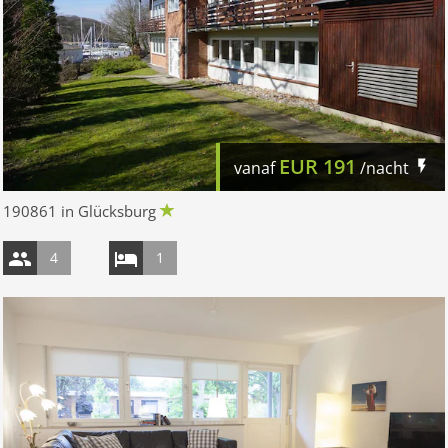
EUR
191
vanaf
/nacht
190861 in Glücksburg
4
1