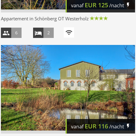
EUR
125
vanaf
/nacht
Appartement in Schönberg OT Westerholz
6
2
EUR
116
vanaf
/nacht