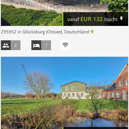
EUR
132
vanaf
/nacht
295952 in Glücksburg (Ostsee), Deutschland
2
1