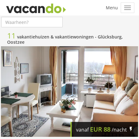
11
vakantiehuizen & vakantiewoningen -
Glücksburg,
Oostzee
EUR
88
vanaf
/nacht