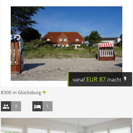
EUR
87
vanaf
/nacht
8300 in Glücksburg
3
1