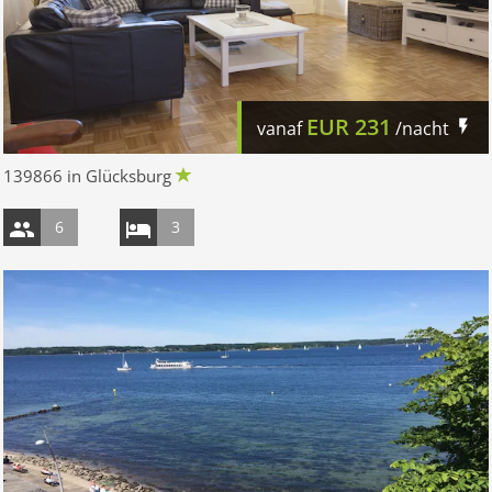
EUR
231
vanaf
/nacht
139866 in Glücksburg
6
3