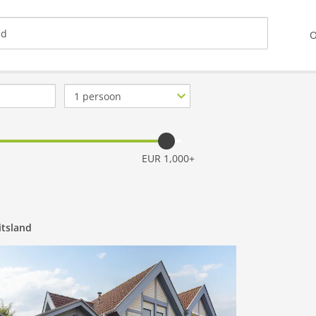
O
Aantal
personen
EUR 1,000+
itsland