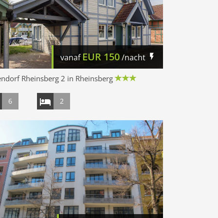
EUR
150
vanaf
/nacht
ndorf Rheinsberg 2 in Rheinsberg
6
2