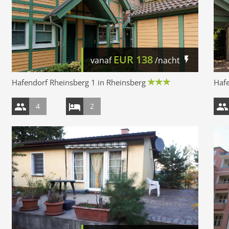
EUR
138
vanaf
/nacht
Hafendorf Rheinsberg 1 in Rheinsberg
Hafe
4
2