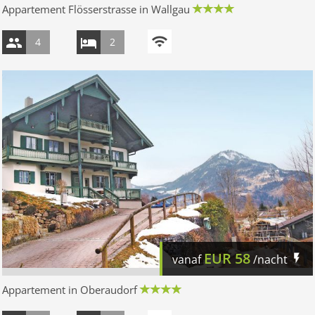
Appartement Flösserstrasse in Wallgau
4
2
EUR
58
vanaf
/nacht
Appartement in Oberaudorf