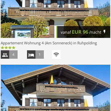
EUR
96
vanaf
/nacht
Appartement Wohnung 4 (Am Sonneneck) in Ruhpolding
4
1