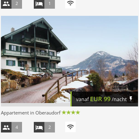
2
1
EUR
99
vanaf
/nacht
Appartement in Oberaudorf
4
2