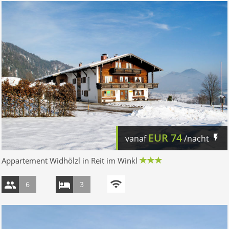
EUR
74
vanaf
/nacht
Appartement Widhölzl in Reit im Winkl
6
3