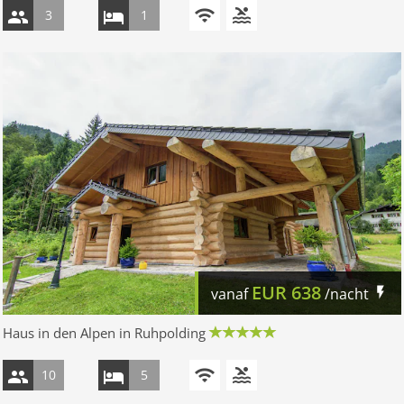
3
1
EUR
638
vanaf
/nacht
Haus in den Alpen in Ruhpolding
10
5