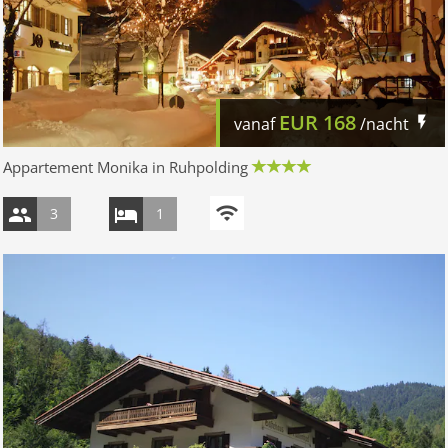
EUR
168
vanaf
/nacht
Appartement Monika in Ruhpolding
3
1