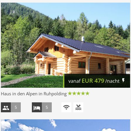
EUR
479
vanaf
/nacht
Haus in den Alpen in Ruhpolding
5
5