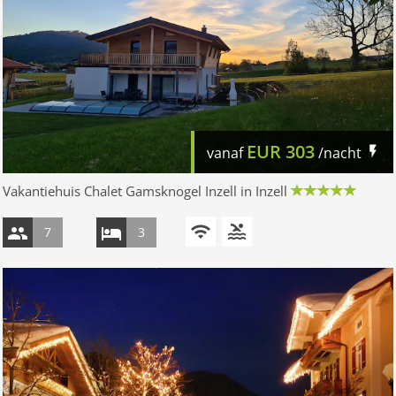
EUR
303
vanaf
/nacht
Vakantiehuis Chalet Gamsknogel Inzell in Inzell
7
3