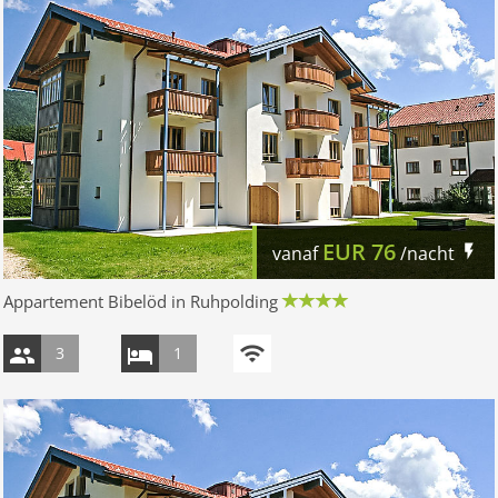
EUR
76
vanaf
/nacht
Appartement Bibelöd in Ruhpolding
3
1