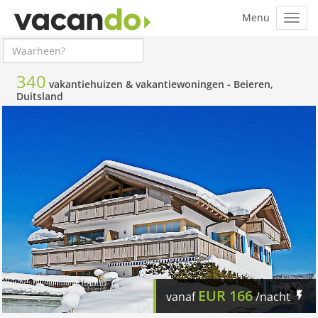
340
vakantiehuizen & vakantiewoningen -
Beieren,
Duitsland
EUR
166
vanaf
/nacht