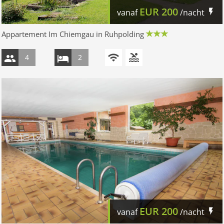
EUR
200
vanaf
/nacht
Appartement Im Chiemgau in Ruhpolding
4
2
EUR
200
vanaf
/nacht