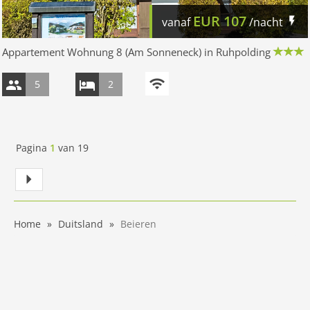
EUR
107
vanaf
/nacht
Appartement Wohnung 8 (Am Sonneneck) in Ruhpolding
5
2
Pagina
1
van
19
Home
Duitsland
Beieren