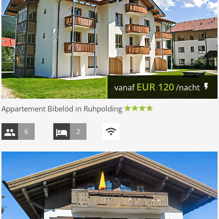
EUR
120
vanaf
/nacht
Appartement Bibelöd in Ruhpolding
6
2