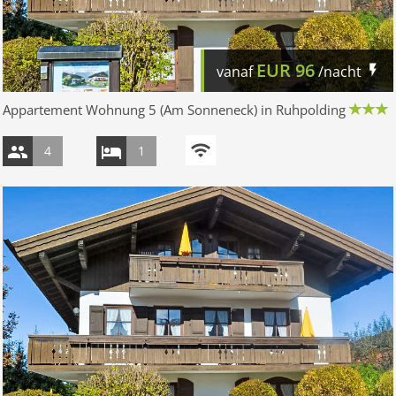
EUR
96
vanaf
/nacht
Appartement Wohnung 5 (Am Sonneneck) in Ruhpolding
4
1