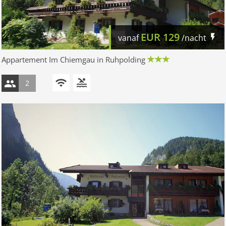
EUR
129
vanaf
/nacht
Appartement Im Chiemgau in Ruhpolding
2