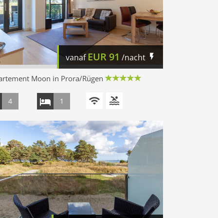
EUR
91
vanaf
/nacht
artement Moon in Prora/Rügen
4
1