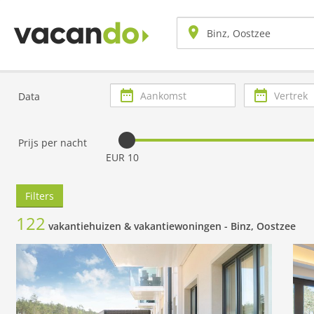
Aankomst
Vertrek
Data
Prijs per nacht
EUR 10
Filters
122
vakantiehuizen & vakantiewoningen -
Binz, Oostzee