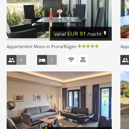
EUR
91
vanaf
/nacht
Appartement Moon in Prora/Rügen
App
4
1