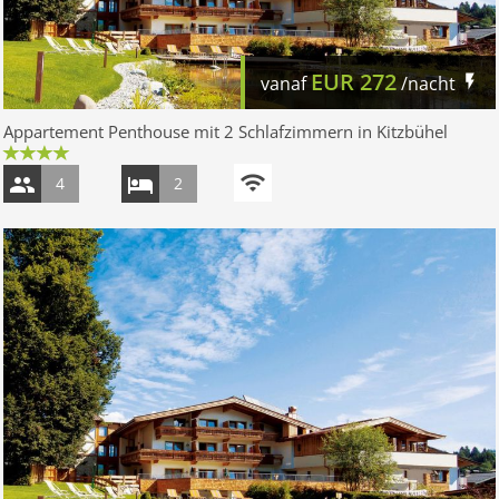
EUR
272
vanaf
/nacht
Appartement Penthouse mit 2 Schlafzimmern in Kitzbühel
4
2