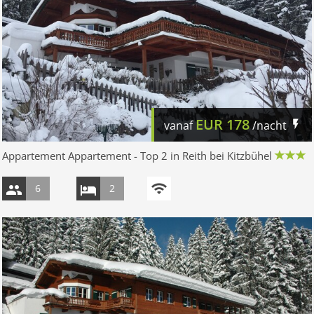
EUR
178
vanaf
/nacht
Appartement Appartement - Top 2 in Reith bei Kitzbühel
6
2