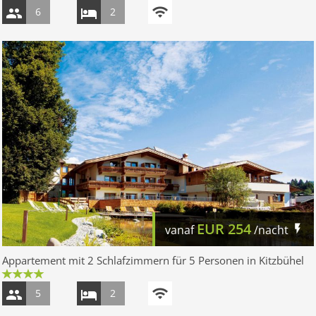
6
2
EUR
254
vanaf
/nacht
Appartement mit 2 Schlafzimmern für 5 Personen in Kitzbühel
5
2