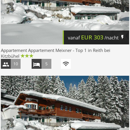
EUR
303
vanaf
/nacht
Appartement Appartement Meixner - Top 1 in Reith bei
Kitzbühel
10
5