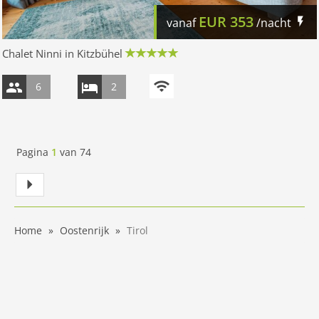
EUR
353
vanaf
/nacht
Chalet Ninni in Kitzbühel
6
2
Pagina
1
van
74
Home
Oostenrijk
Tirol