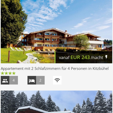
EUR
243
vanaf
/nacht
Appartement mit 2 Schlafzimmern für 4 Personen in Kitzbühel
4
2