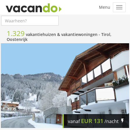
1.329
vakantiehuizen & vakantiewoningen -
Tirol,
Oostenrijk
EUR
131
vanaf
/nacht