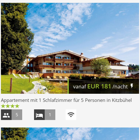
EUR
181
vanaf
/nacht
Appartement mit 1 Schlafzimmer für 5 Personen in Kitzbühel
5
1