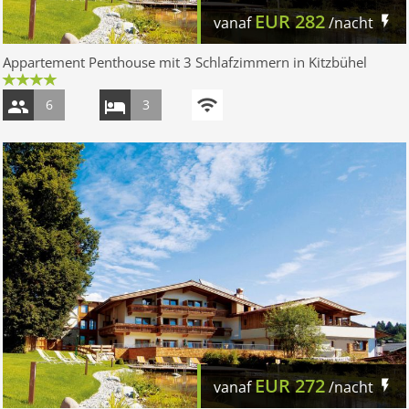
EUR
282
vanaf
/nacht
Appartement Penthouse mit 3 Schlafzimmern in Kitzbühel
6
3
EUR
272
vanaf
/nacht