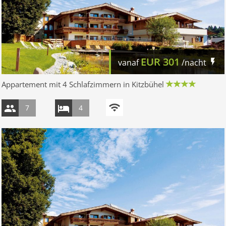
EUR
301
vanaf
/nacht
Appartement mit 4 Schlafzimmern in Kitzbühel
7
4