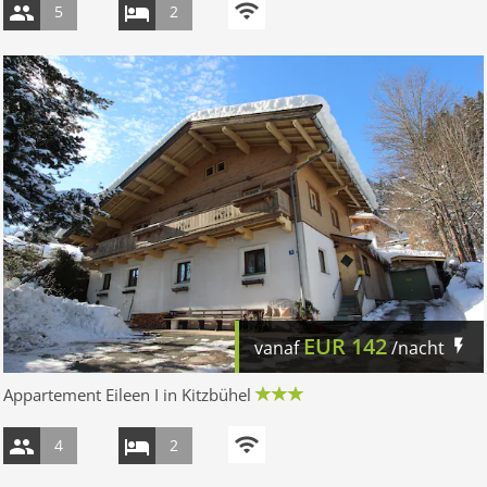
5
2
EUR
142
vanaf
/nacht
Appartement Eileen I in Kitzbühel
4
2