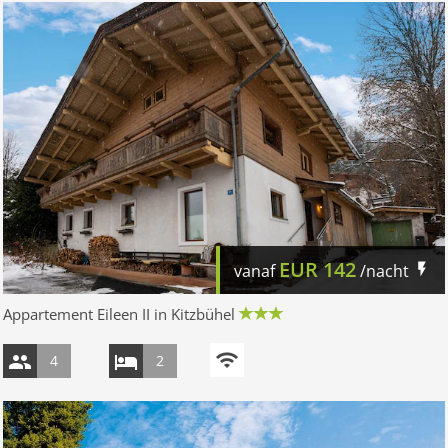
EUR
142
vanaf
/nacht
Appartement Eileen II in Kitzbühel
4
2