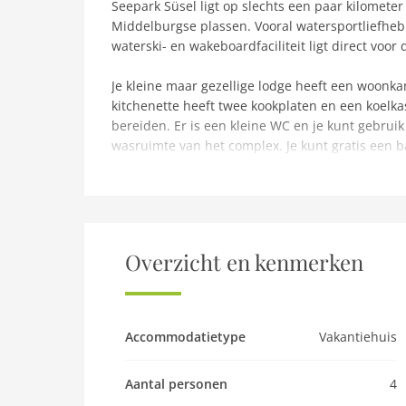
Seepark Süsel ligt op slechts een paar kilometer
Middelburgse plassen. Vooral watersportliefheb
waterski- en wakeboardfaciliteit ligt direct voo
Je kleine maar gezellige lodge heeft een woon
kitchenette heeft twee kookplaten en een koelkast
bereiden. Er is een kleine WC en je kunt gebru
wasruimte van het complex. Je kunt gratis een 
barbecueën. Op aanvraag en afhankelijk van be
kinderstoel geleend worden voor je verblijf. D
Het vakantiedorp biedt vrijetijdsactiviteiten voor
zwemspullen naar het prachtige strand of huur
Overzicht en kenmerken
en wakeboardfaciliteiten aan de Rumpelsee zorge
eerste waterskistapjes zetten als beginner of j
pro. Een kinderspeelplaats, beachvolleybalvel
Accommodatietype
Vakantiehuis
Het resort is gericht op gezinnen, dus geen gro
Aantal personen
4
De gemeente Süsel ligt in het centrum van het m
natuurpark en de Oostzeekust. Door de nabijhei