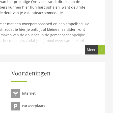
 van het prachtige Oostzeestrand, direct aan de
bers kunnen hier hun hart ophalen, want de grote
r de deur van je vakantieaccommodatie.
kamer met een tweepersoonsbed en een stapelbed. De
, zodat je hier je ontbijt of kleine maaltijden kunt
ik maken van de douches in de gemeenschappelijke
barbecue lenen, zodat je bij mooi weer samen kunt
schikbaarheid kan er tegen een kleine vergoeding een
Meer
SH053 komt overeen met Lodge 3.
 het hele gezin. Duik vanuit je vakantiehuis in je
 een SUP om rond te peddelen op het meer. De waterski-
Voorzieningen
n voor genoeg actie. Hier kun je (tegen betaling) je
e technieken en sprongen perfectioneren als een echte
d en wandelpaden ronden het aanbod af.
Internet
epsboekingen en feestvakanties.
Parkeerplaats
ooie Ostholstein in Sleeswijk-Holstein tussen het
d van de Oostzee en de vele meren is Süsel een