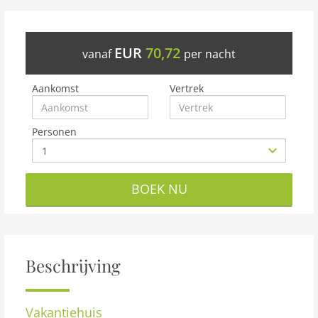
EUR
70,72
vanaf
per nacht
Aankomst
Vertrek
Personen
BOEK NU
Beschrijving
Vakantiehuis