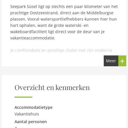
Seepark Süsel ligt op slechts een paar kilometer van het
prachtige Oostzeestrand, direct aan de Middelburgse
plassen. Vooral watersportliefhebbers kunnen hier hun
hart ophalen, want de grote waterski- en
wakeboardfaciliteit ligt direct voor de deur van je
vakantieaccommodatie.
Je comfortabele en gezellige chalet met zijn moderne
inrichting heeft twee aparte slaapkamers en een
Meer
woonkamer met kitchenette. Er is een vaatwasser,
koelkast en koffiezetapparaat. Bovendien zijn alle
ramen voorzien van horren en zijn er elektrische
rolluiken in het slaapgedeelte.
Overzicht en kenmerken
Geniet van het heerlijke weer op een van de twee
terrassen. Tuinmeubilair, barbecue en ligstoel zijn
beschikbaar zodat je je dag vol actie kunt afsluiten met
een barbecue in de frisse lucht. Een afsluitbare schuur
Accommodatietype
is beschikbaar voor je fietsen. Op voorafgaand verzoek
Vakantiehuis
en afhankelijk van beschikbaarheid kan tegen een
Aantal personen
kleine vergoeding een kinderstoel worden gehuurd