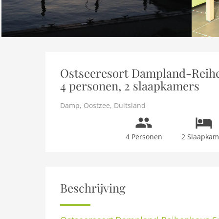
Ostseeresort Dampland-Reihe
4 personen, 2 slaapkamers
Damp
,
Oostzee
,
Duitsland
4 Personen
2 Slaapkam
Beschrijving