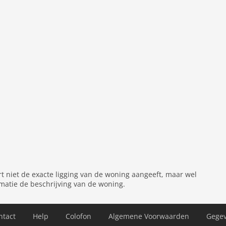
n), kookplaat (keramisch), broodrooster, koffiezetapparaat,
tie
verwarming (CV), terras, tuinmeubilair, parking,
dengoed (incl.)
rt niet de exacte ligging van de woning aangeeft, maar wel
matie de beschrijving van de woning.
ntact
Help
Colofon
Algemene Voorwaarden
Gege