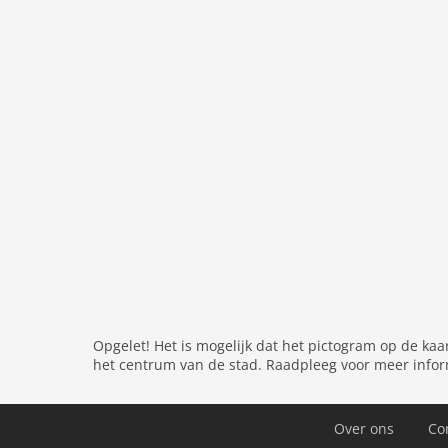
Parterre:
woon/eetkamer:
TV (satelliet)
Op de 1e etage:
slaapkamer:
2-pers. bed
slaapkamer:
2x 1-pers. bed
Algemeen:
open keuken:
eettafel, kookplaat (4 kookplate
magnetron, afwasmachine, koel-/vriescombina
badkamer:
douche, toilet
Algemeen:
bar, wasmachine, balkon of terras, 
trampoline, babybedje(free), Handdoeken/bed
Afstanden
Opgelet! Het is mogelijk dat het pictogram op de kaa
het centrum van de stad. Raadpleeg voor meer infor
Zee:
150 m
Restaurant:
100 m
Over ons
Co