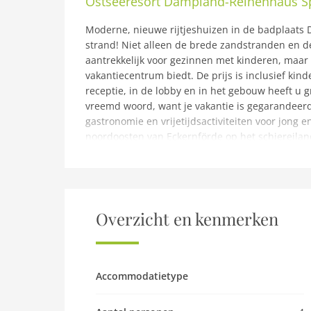
Ostseeresort Dampland-Reihenhaus S
Moderne, nieuwe rijtjeshuizen in de badplaats 
strand! Niet alleen de brede zandstranden en de
aantrekkelijk voor gezinnen met kinderen, maar o
vakantiecentrum biedt. De prijs is inclusief kinde
receptie, in de lobby en in het gebouw heeft u gr
vreemd woord, want je vakantie is gegarandeerd
gastronomie en vrijetijdsactiviteiten voor jong
noordoosten van Eckernförde op het schiereilan
Damp ligt direct aan het prachtige, 4 km lange z
een hondenstrand en een naaktstrand. U kunt str
km naar de hoofdstad van de deelstaat Sleeswij
energiekosten op basis van verbruik, eindscho
handdoekenWiFiGratis toegang tot de avonturen-
Overzicht en kenmerken
tijdens lokale openingstijdenBelangrijke informa
2025 wordt op het Ostsee Resort Damp een over
rekening gebracht. Deze maatregel dient ter ond
rechtstreeks aan de stad betaald. Het bedrag w
Accommodatietype
betaald.