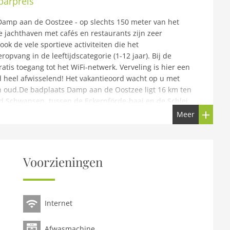
parpreis
Damp aan de Oostzee - op slechts 150 meter van het
 jachthaven met cafés en restaurants zijn zeer
ok de vele sportieve activiteiten die het
ropvang in de leeftijdscategorie (1-12 jaar). Bij de
atis toegang tot het WiFi-netwerk. Verveling is hier een
 heel afwisselend! Het vakantieoord wacht op u met
 en oud.De badplaats Damp aan de Oostzee ligt 16 km ten
d Schwansen, tussen de Eckernförde-baai en de Schlei.
andstrand. Verder is er een actiestrand met spelletjes,
Meer
andstoelen direct ter plaatse huren. Het is ongeveer 50
k-Holstein, Kiel.Hoogtepunten inbegrepen:Alle
onmaak, eerste levering van beddengoed en
 en vrijetijdswereld in Dampland het hele jaar door
Voorzieningen
tie over de nieuwe verblijfsbelasting:Vanaf 1 januari
nachtingsbelasting van 2% van de overnachting in
ersteuning van de lokale infrastructuur en wordt
ordt berekend bij het uitchecken en dient daar te worden
Internet
Afwasmachine