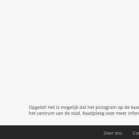
slaapkamer 2
toiletten 2
badkamers 1
Parterre:
open keuken:
kookplaat (4 kookplaten), kookp
koffiezetapparaat, oven, magnetron, afwasmac
woon/eetkamer:
2-pers. slaapbank, TV, eettaf
toilet:
wastafel, toilet
Op de 1e etage:
slaapkamer:
2-pers. bed (160 x 200 cm), TV
slaapkamer:
2-pers. slaapbank (160 x 200 cm),
badkamer:
douche, sauna, wastafel, toilet, h
Opgelet! Het is mogelijk dat het pictogram op de kaa
Algemeen:
het centrum van de stad. Raadpleeg voor meer infor
Indoor speelruimte
Algemeen:
verwarming, terras, tuinmeubilair,
gasten), Waspakket inbegrepen
Over ons
Co