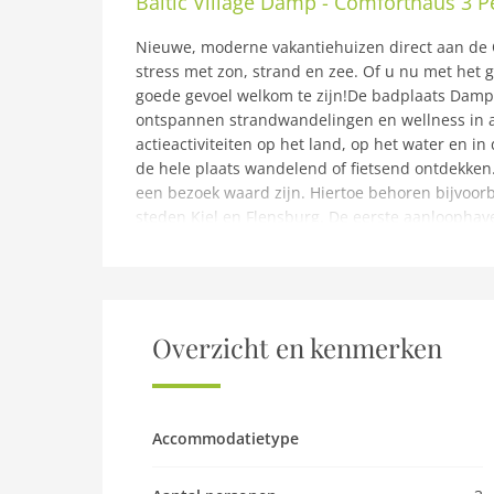
Baltic Village Damp - Comforthaus 3 P
Nieuwe, moderne vakantiehuizen direct aan de 
stress met zon, strand en zee. Of u nu met het g
goede gevoel welkom te zijn!De badplaats Damp a
ontspannen strandwandelingen en wellness in al
actieactiviteiten op het land, op het water en in
de hele plaats wandelend of fietsend ontdekken
een bezoek waard zijn. Hiertoe behoren bijvoor
steden Kiel en Flensburg. De eerste aanloophav
Hier kunnen de kinderen naar hartenlust in he
ouders het zich gemakkelijk maken in het zand of
ook de midgetgolfbaan “Viking Golf”. Voor een pa
winkeltjes en gezellige cafés aan de strandpr
verveling geen probleem met binnen- en buitenz
Overzicht en kenmerken
noorderlichtshow. Värmland – het eerste zweeth
ook uit om te ontspannen in verschillende sauna
balletje slaan” in het bowlingcentrum Kubbsala
van verbruik, eindschoonmaak. Waspakketten en 
Accommodatietype
kinderen van 6 tot 12 jaar tijdens de schoolvaka
zaterdag).Belangrijke opmerking: Op aanvraag k