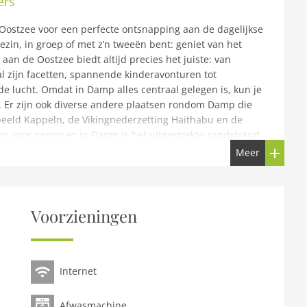
ers
Oostzee voor een perfecte ontsnapping aan de dagelijkse
ezin, in groep of met z’n tweeën bent: geniet van het
an de Oostzee biedt altijd precies het juiste: van
 zijn facetten, spannende kinderavonturen tot
 de lucht. Omdat in Damp alles centraal gelegen is, kun je
. Er zijn ook diverse andere plaatsen rondom Damp die
beeld Kappeln, de Vikingnederzetting Haithabu en de
en voor gezinnen in Damp is het uitgestrekte zandstrand.
t zand graven en met de golven zwemmen, terwijl hun
Meer
 in een strandstoel. Direct aan het strand bevindt zich
uze tussendoor zijn er heerlijke restaurants, kleine
omenade. In het tropische avonturenzwembad in Damp is
wembaden, glijbanen voor alle leeftijden en een
Voorzieningen
utdorp in bikini en zwembroek in Duitsland – nodigt u
's. Direct naast het ontdekkingsbad kunt u een “rustig
.Hoogtepunten inbegrepen:Alle energiekosten op basis
parkeerplaats vlakbij het vakantiehuis.Opvang voor
Internet
nties van 17.00 tot 20.00 uur (dinsdag, donderdag en
an een hond worden geboekt (kosten ter plaatse: EUR 20
Afwasmachine