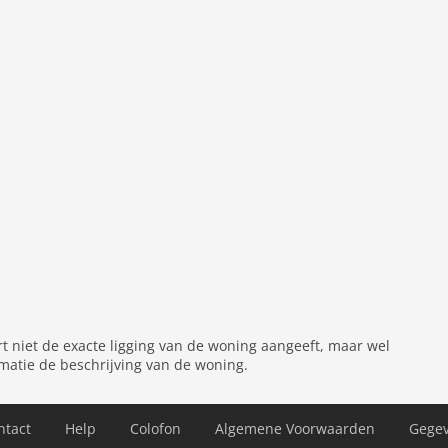
laat (keramisch), waterkoker, broodrooster,
hine, koelkast, Blender
el, open haard, stereo-installatie
 TV
aardroger
rt niet de exacte ligging van de woning aangeeft, maar wel
matie de beschrijving van de woning.
 parking, parasol, fitnesstoestellen (gedeeld met andere
ntact
Help
Colofon
Algemene Voorwaarden
Gege