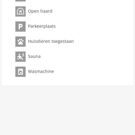
opmerking: Baltic Village Damp - Premiumhaus
Open haard
Het organiseren van studentenfeesten,
vrijgezellenfeesten, drinkpartijen in dit huis is
verbodenNiet roken accommodatie.niet geschikt voor
Parkeerplaats
mensen met beperkte mobiliteit.
Huisdieren toegestaan
Parterre: (open keuken(kookplaat(4 kookplaten,
keramisch), waterkoker, broodrooster,
koffiezetapparaat, oven, magnetron, afwasmachine,
Sauna
koelkast, Blender), woon/eetkamer(2-pers. slaapbank,
TV, eettafel, open haard, stereo-installatie),
Wasmachine
toilet(wastafel, toilet))Op de 1e etage: (slaapkamer(2-
pers. bed(160 x 200 cm), TV), slaapkamer(2-pers.
slaapbank(160 x 200 cm), TV), badkamer(douche, sauna,
wastafel, toilet, wasmachine, haardroger))Indoor
speelruimte, verwarming, terras, tuinmeubilair,
parking, fitnesstoestellen(gedeeld met andere gasten),
Waspakket inbegrepen
Huisdieren
Huisdieren toegestaan