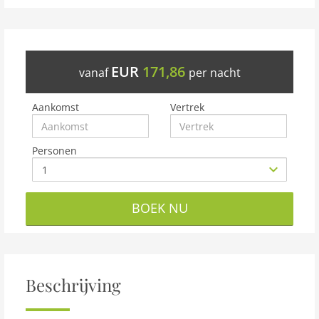
EUR
171,86
vanaf
per nacht
Aankomst
Vertrek
Personen
BOEK NU
Beschrijving