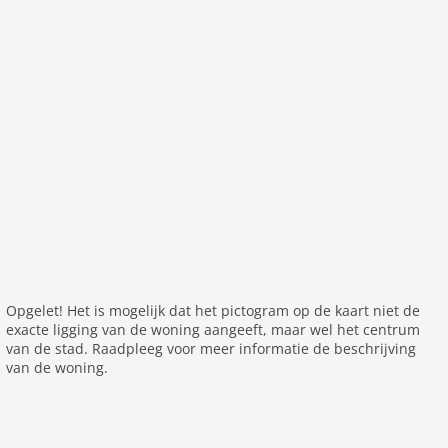
Vakantiehuis
maximale bezetting 2 Pers.
Leefruimte 83 m2
kamer 3
slaapkamer 2
toiletten 2
badkamers 1
Parterre:
open keuken:
kookplaat (4 kookplaten), kookplaat
(keramisch), waterkoker, broodrooster,
koffiezetapparaat, oven, magnetron, afwasmachine,
Opgelet! Het is mogelijk dat het pictogram op de kaart niet de
koelkast, Blender
exacte ligging van de woning aangeeft, maar wel het centrum
woon/eetkamer:
2-pers. slaapbank, TV, eettafel, open
van de stad. Raadpleeg voor meer informatie de beschrijving
haard, stereo-installatie
van de woning.
toilet:
wastafel, toilet
Op de 1e etage: