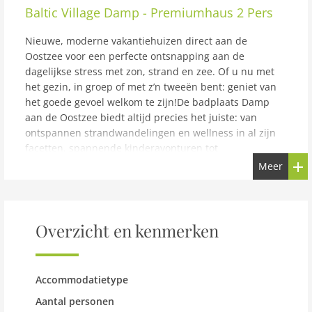
Baltic Village Damp - Premiumhaus 2 Pers
Nieuwe, moderne vakantiehuizen direct aan de
Oostzee voor een perfecte ontsnapping aan de
dagelijkse stress met zon, strand en zee. Of u nu met
het gezin, in groep of met z’n tweeën bent: geniet van
het goede gevoel welkom te zijn!De badplaats Damp
aan de Oostzee biedt altijd precies het juiste: van
ontspannen strandwandelingen en wellness in al zijn
facetten, spannende kinderavonturen tot
actieactiviteiten op het land, op het water en in de
Meer
lucht. Omdat in Damp alles centraal gelegen is, kun je
de hele plaats wandelend of fietsend ontdekken. Er zijn
ook diverse andere plaatsen rondom Damp die een
bezoek waard zijn. Hiertoe behoren bijvoorbeeld
Overzicht en kenmerken
Kappeln, de Vikingnederzetting Haithabu en de steden
Kiel en Flensburg. De eerste aanloophaven voor
gezinnen in Damp is het uitgestrekte zandstrand. Hier
Accommodatietype
kunnen de kinderen naar hartenlust in het zand graven
en met de golven zwemmen, terwijl hun ouders het
Aantal personen