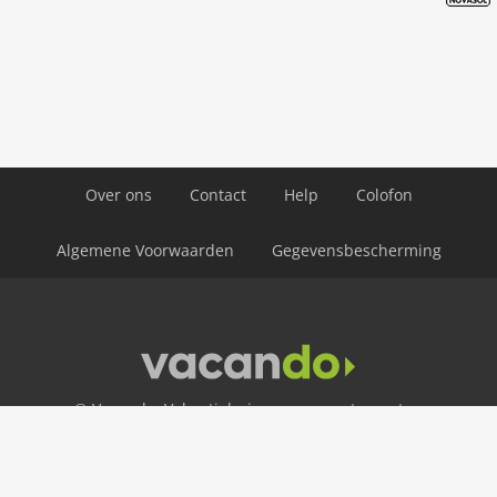
Over ons
Contact
Help
Colofon
Algemene Voorwaarden
Gegevensbescherming
© Vacando: Vakantiehuizen en appartementen
Servicenummer