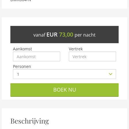
EUR
73,00
vanaf
per nacht
Aankomst
Vertrek
Personen
BOEK NU
Beschrijving