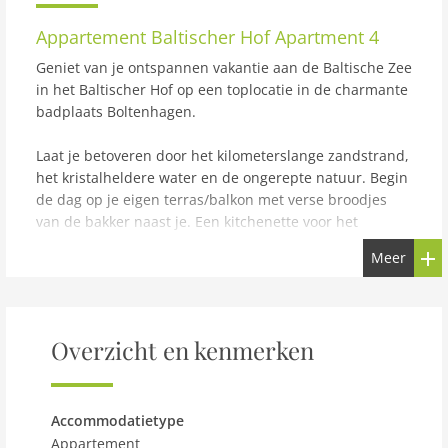
Appartement
Baltischer Hof Apartment 4
Geniet van je ontspannen vakantie aan de Baltische Zee
in het Baltischer Hof op een toplocatie in de charmante
badplaats Boltenhagen.
Laat je betoveren door het kilometerslange zandstrand,
het kristalheldere water en de ongerepte natuur. Begin
de dag op je eigen terras/balkon met verse broodjes
van de bakker naast je. Een kitchenette voor het
bereiden van kleine maaltijden is beschikbaar in het
Meer
appartement. Een gezellige avond in de flat is net zo
verleidelijk als een heerlijk diner met een koud biertje
in het restaurant. De receptie helpt je graag met
vragen, verzoeken en insidertips in en rond
Overzicht en kenmerken
Boltenhagen, zodat je je tijdens je vakantie nergens
zorgen over hoeft te maken.
Dit appartement heeft een parkeerplaats buiten, die
Accommodatietype
tegen betaling kan worden gebruikt. De afsluitbare
Appartement