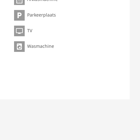
m)), slaapkamer(stapelbed), badkamer(bad met douche,
rbed, kinderstoel)stapelbed, kachel, bad of douche,
Parkeerplaats
ietsenberging, tuinmeubilair, BBQ, parking, ligstoelen,
TV
Wasmachine
speler
rnuis (4 kookplaten), fornuis (keramisch),