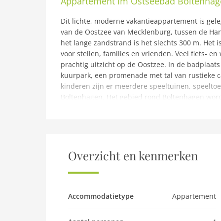
Appartement
Im Ostseebad Boltenhag
Dit lichte, moderne vakantieappartement is gel
van de Oostzee van Mecklenburg, tussen de Han
het lange zandstrand is het slechts 300 m. Het 
voor stellen, families en vrienden. Veel fiets- 
prachtig uitzicht op de Oostzee. In de badplaats
kuurpark, een promenade met tal van rustieke ca
kinderen zijn er meerdere speeltuinen, speeltoes
Boltenhagen. Het gebied rond Boltenhagen word
onderhouden dorpen, brede velden en bossen, g
bent u dicht bij de natuur en altijd in de gezon
bevindt zich op de begane grond en heeft een m
zeelucht inademen, badminton spelen of gewoon
verzameling bordspellen en diverse boeken en ee
Overzicht en kenmerken
appartement. U kunt uw fietsen stallen in de g
opmerking: Appartement in Boltenhagen vlakbij
Parkeerplaatsen 1
Accommodatietype
Appartement
Parterre: (woonkamer(TV(satelliet), zithoek, radi
fornuis(4 kookplaten, keramisch), koffiezetappa