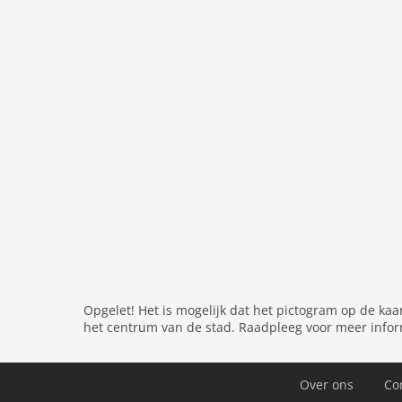
koffiezetapparaat, oven, magnetron, afwasmach
slaapkamer:
2-pers. bed (160 x 200 cm)
slaapkamer:
stapelbed
badkamer:
bad met douche, wastafel, toilet, 
Algemeen:
wasmachine, kinderbed, kindersto
Algemeen:
Algemeen:
stapelbed, kachel, bad of douche, t
fietsenberging, tuinmeubilair, BBQ, parking, l
Afstanden
Zee:
300 m
Ander:
3000 m
Ander:
18,0 km
Opgelet! Het is mogelijk dat het pictogram op de kaa
Kunststeden:
500 m
het centrum van de stad. Raadpleeg voor meer infor
Afstand Tot Winkels:
400 m
Restaurant:
400 m
Over ons
Co
Zwembad:
20,0 km