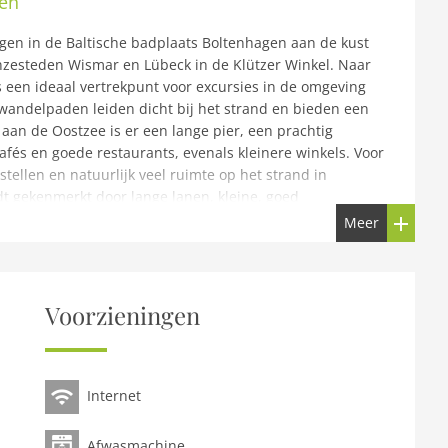
en
egen in de Baltische badplaats Boltenhagen aan de kust
zesteden Wismar en Lübeck in de Klützer Winkel. Naar
is een ideaal vertrekpunt voor excursies in de omgeving
en wandelpaden leiden dicht bij het strand en bieden een
 aan de Oostzee is er een lange pier, een prachtig
fés en goede restaurants, evenals kleinere winkels. Voor
tellen en natuurlijk veel ruimte op het strand in
t gekenmerkt door lange lanen, kleine, goed
rote paddocks en de nabijheid van de Oostzee. Hier
Meer
de en frisse Oostzeelucht.Het gezellige appartement
ooi terras met gazon. Hier kunt u ontspannen, de frisse
 in de zon liggen en luieren. De woonkamer heeft een
n flatscreen-tv. De parkeerplaats is direct voor het
Voorzieningen
emeenschappelijke berging.
 het strand
Internet
o, CD-speler), keuken(eettafel, waterkoker, broodrooster,
Afwasmachine
raat, oven, magnetron, afwasmachine, koelkast(+