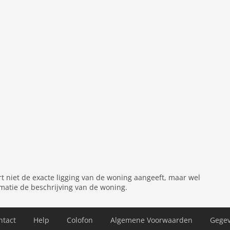
ine, koelkast (+ vriesvak)
haardroger
el
erras (privé), tuin (gedeeld met andere gasten),
igstoelen, gezelschapsspellen
rt niet de exacte ligging van de woning aangeeft, maar wel
matie de beschrijving van de woning.
ntact
Help
Colofon
Algemene Voorwaarden
Gege