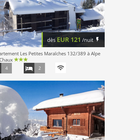
EUR
121
dès
/nuit
rtement Les Petites Maraîches 132/389 à Alpe
 Chaux
4
2