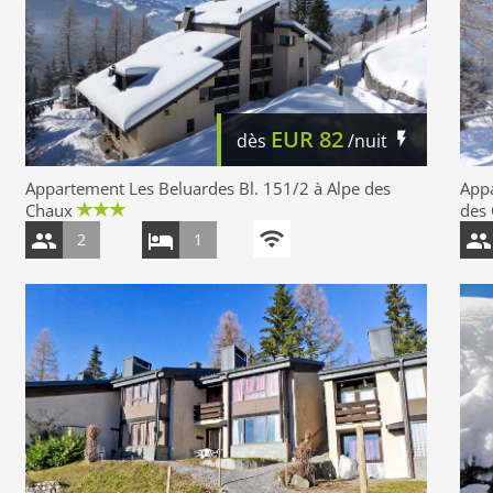
EUR
82
dès
/nuit
Appartement Les Beluardes Bl. 151/2 à Alpe des
Appa
Chaux
des
2
1